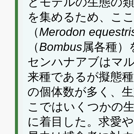
とモデルの生態の
を集めるため、こ
（
Merodon
equestri
（
Bombus
属各種）
センハナアブはマ
来種であるが擬態種
の個体数が多く、生
こではいくつかの
に着目した。求愛や