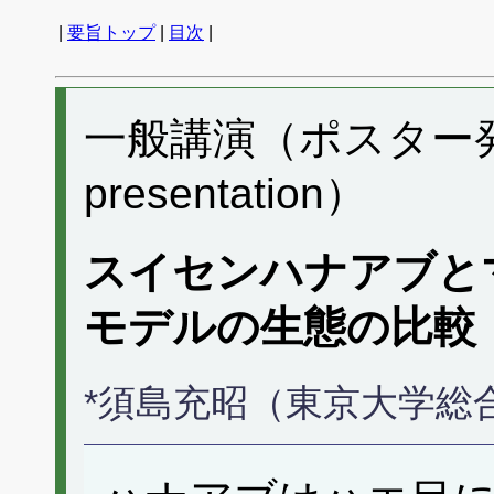
|
要旨トップ
|
目次
|
一般講演（ポスター発表） 
presentation）
スイセンハナアブと
モデルの生態の比較
*須島充昭（東京大学総