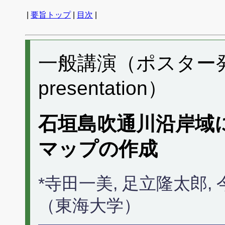
|
要旨トップ
|
目次
|
一般講演（ポスター発表） 
presentation）
石垣島吹通川沿岸域
マップの作成
*寺田一美, 足立隆太郎,
（東海大学）