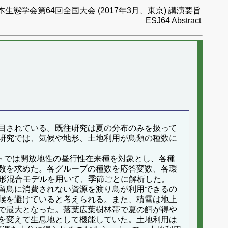
本生態学会第64回全国大会 (2017年3月、東京) 講演要旨
ESJ64 Abstract
目されている。既往研究は夏の分布のみを扱って
研究では、気候や地形、土地利用が鳥類の種数に
サイトでは開放地性の昼行性在来種を対象とし、各種
数を求めた。各グループの種数を応答変数、各環
線形混合モデルを用いて、季節ごとに解析した。
留鳥に消費されない資源を渡り鳥が利用できるの
候を避けていると考えられる。また、積雪は地上
で最大となった。落葉広葉樹林帯で夏の餌が得や
を変えて生息地として機能していた。土地利用は