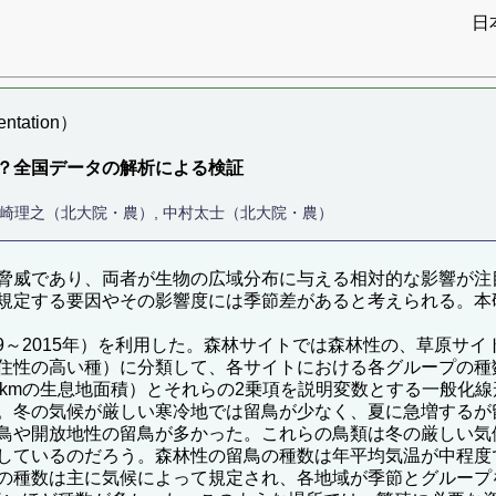
日
tation）
？全国データの解析による検証
先崎理之（北大院・農）, 中村太士（北大院・農）
脅威であり、両者が生物の広域分布に与える相対的な影響が注
規定する要因やその影響度には季節差があると考えられる。本
009～2015年）を利用した。森林サイトでは森林性の、草原
住性の高い種）に分類して、各サイトにおける各グループの種
5 kmの生息地面積）とそれらの2乗項を説明変数とする一般化
。冬の気候が厳しい寒冷地では留鳥が少なく、夏に急増するが
鳥や開放地性の留鳥が多かった。これらの鳥類は冬の厳しい気
しているのだろう。森林性の留鳥の種数は年平均気温が中程度
の種数は主に気候によって規定され、各地域が季節とグループ