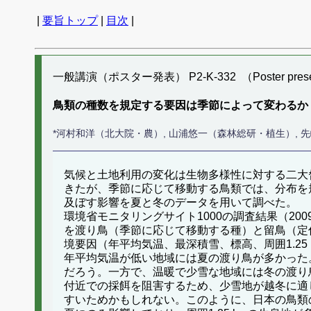
|
要旨トップ
|
目次
|
一般講演（ポスター発表） P2-K-332 （Poster presen
鳥類の種数を規定する要因は季節によって変わるか
*河村和洋（北大院・農）, 山浦悠一（森林総研・植生）, 
気候と土地利用の変化は生物多様性に対する二大
きたが、季節に応じて移動する鳥類では、分布を
及ぼす影響を夏と冬のデータを用いて調べた。
環境省モニタリングサイト1000の調査結果（2
を渡り鳥（季節に応じて移動する種）と留鳥（定
境要因（年平均気温、最深積雪、標高、周囲1.2
年平均気温が低い地域には夏の渡り鳥が多かった
だろう。一方で、温暖で少雪な地域には冬の渡り
付近での採餌を阻害するため、少雪地が越冬に適
すいためかもしれない。このように、日本の鳥類