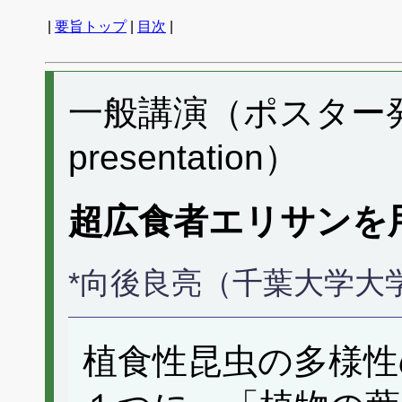
|
要旨トップ
|
目次
|
一般講演（ポスター発表） 
presentation）
超広食者エリサンを
*向後良亮（千葉大学大
植食性昆虫の多様性