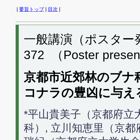
|
要旨トップ
|
目次
|
一般講演（ポスター発表
372 （Poster presen
京都市近郊林のブナ
コナラの豊凶に与え
*平山貴美子（京都府立
科）, 立川知恵里（京都