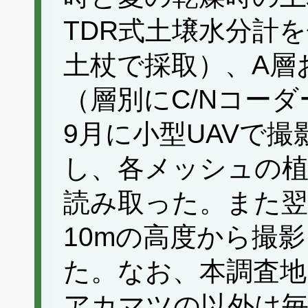
TDR式土壌水分計
土杖で採取）、A層
（層別にC/Nコー
9月に小型UAVで
し、各メッシュの植
読み取った。また翌
10mの高度から撮影
た。なお、本調査
アカマツの以外は毎