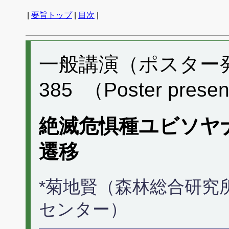
|
要旨トップ
|
目次
|
一般講演（ポスター発表
385 （Poster presen
絶滅危惧種ユビソヤ
遷移
*菊地賢（森林総合研究
センター）