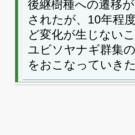
後継樹種への遷移が
されたが、10年程
ど変化が生じないこ
ユビソヤナギ群集
をおこなっていき