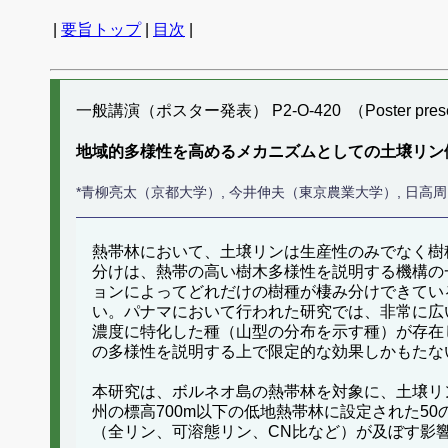
|
要旨トップ
|
目次
|
一般講演（ポスター発表） P2-O-420 （Poster presen
地域的多様性を高めるメカニズムとしての土壌リン
*青柳亮太（京都大学）, 今井伸夫（東京農業大学）, 日高
熱帯林において、土壌リンは生産性のみでなく樹
分けは、熱帯の高い樹木多様性を説明する機構の
ョンによってどれだけの樹種が棲み分けできてい
い。パナマにおいて行われた研究では、非常に広
濃度に特化した種（山型の分布を示す種）が存在
の多様性を説明する上で限定的な効果しかもたな
本研究は、ボルネオ島の熱帯林を対象に、土壌リ
州の標高700m以下の低地熱帯林に設定された50
（全リン、可溶態リン、CN比など）が及ぼす影