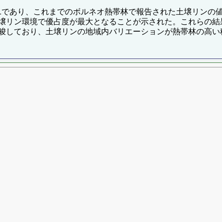
g g-1であり、これまでのボルネオ熱帯林で報告された土壌リ
壌リン環境で優占度が最大となることが示された。これらの結
唆しており、土壌リンの地域内バリエーションが熱帯林の高い