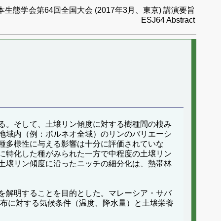
本生態学会第64回全国大会 (2017年3月、東京) 講演要旨
ESJ64 Abstract
る。そして、土壌リン傾度に対する樹種間の棲み
地域内（例：ボルネオ全域）のリンのバリエーシ
種多様性に与える影響は十分に評価されていな
に特化した種がみられた一方で中程度の土壌リン
土壌リン傾度に沿ったニッチの細分化は、熱帯林
を解明することを目的とした。マレーシア・サバ
の分布に対する気候条件（温度、降水量）と土壌栄養