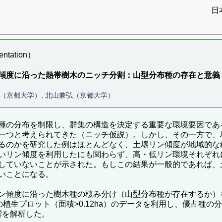
日
tation）
傾度に沿った熱帯樹木のニッチ分割：山型分布種の存在と意義
周（京都大学）, 北山兼弘（京都大学）
種の分布を制限し、群集の構造を決定する重要な環境要因であ
一つと考えられてきた（ニッチ仮説）。しかし、その一方で、
るのかを研究した例はほとんどなく、土壌リン傾度が地域的な
いリン傾度を利用したにも関わらず、高・低リン環境それぞれ
していないことが示された。もしこの結果が一般的であれば、
いことになる。
ン傾度に沿った樹木種の棲み分け（山型分布種が存在するか）
の植生プロット（面積>0.12ha）のデータを利用し、優占種
響を解析した。