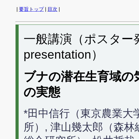
|
要旨トップ
|
目次
|
一般講演（ポスター発表） 
presentation）
ブナの潜在生育域の
の実態
*田中信行（東京農業大
所）, 津山幾太郎（森林