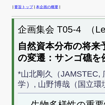
|
要旨トップ
|
本企画の概要
|
企画集会 T05-4 （Lect
自然資本分布の将来
の変遷：サンゴ礁を
*山北剛久（JAMSTEC
学）, 山野博哉（国立
生物多様性の重要