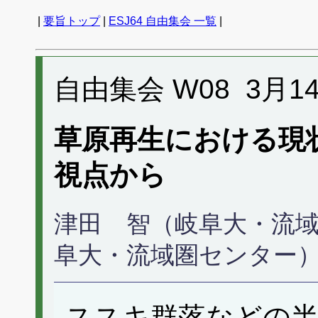
|
要旨トップ
|
ESJ64 自由集会 一覧
|
自由集会 W08 3月14日 
草原再生における現
視点から
津田 智（岐阜大・流
阜大・流域圏センター
ススキ群落などの半