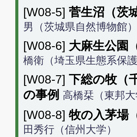
[W08-5]
菅生沼（茨
男（茨城県自然博物館
[W08-6]
大麻生公園
橋衛（埼玉県生態系保
[W08-7]
下総の牧（
の事例
高橋栞（東邦大
[W08-8]
牧の入茅場
田秀行（信州大学）