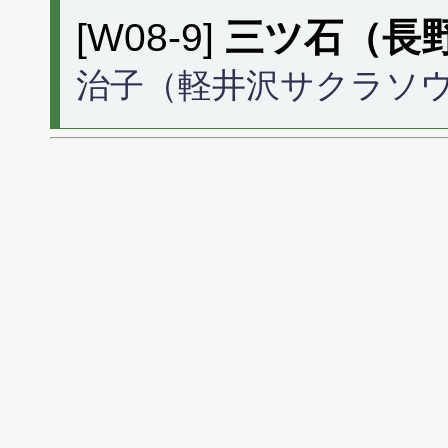
[W08-9]
三ツ石（長
治子（軽井沢サクラソ