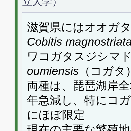
立大学）
滋賀県にはオオガ
Cobitis magnostriat
ワコガタスジシマ
oumiensis
（コガタ
両種は、琵琶湖岸全
年急減し、特にコガ
にほぼ限定
現在の主要な繁殖地