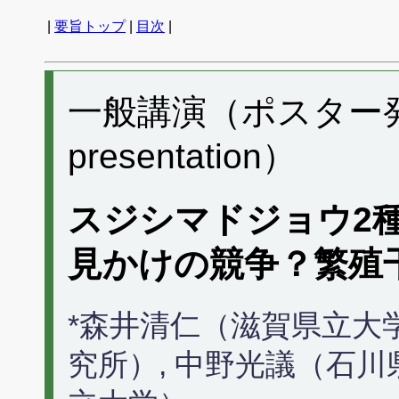
|
要旨トップ
|
目次
|
一般講演（ポスター発表）
presentation）
スジシマドジョウ2
見かけの競争？繁殖
*森井清仁（滋賀県立大
究所）, 中野光議（石川