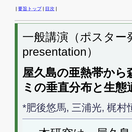
|
要旨トップ
|
目次
|
一般講演（ポスター発表）
presentation）
屋久島の亜熱帯から
ミの垂直分布と生態
*肥後悠馬, 三浦光, 