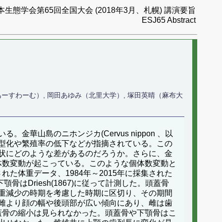
本生態学会第65回全国大会 (2018年3月、札幌) 講演要旨
ESJ65 Abstract
あーすわーむ）, 岡田あゆみ（北里大学）, 塚田英晴（麻布大
山島のニホンジカ(Cervus nippon 、以
小型化や繁殖率の低下などが指摘されている。この
状にどのような差があるのだろうか。さらに、金
個体数変動が起こっている。このような個体数変動と
た体重データ、1984年～2015年に採集された
骨はDriesh(1867)に従って計測した。頭蓋骨
重減少の時期を考慮した時期に区切り、その期間
雌より顔の幅や後頭部が広い傾向にあり、雌は歯
頭蓋骨の縮小は見られなかった。頭蓋骨や下顎骨はこ