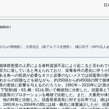
日
ation）
いのちの博物館）, 大西信正（南アルプス生態邑）, 樋口尚子（NPO法人
群密度の上昇による食料資源不足により起こると言われている。金華
境収容力に達していると考えられており、栄養条件の悪化に伴う
ある角への投資が必要なオスと必要のないメスでは頭蓋骨の形
れからの回復などを経ながら、約350頭から約450頭の間で
形状に影響を与えるのだろうか。1991年～2010年に計測され
下顎骨(雄：63, 雌：61)を用いて雌雄別に分析した。頭蓋骨と下顎
頭蓋骨のプロポーションを雌雄で比較した。また、大量死や体
、他の時期と比較した。頭蓋骨基底長に対する比率では、雄は
1991年から2004年の間には雄・雌共に体重減少したが、