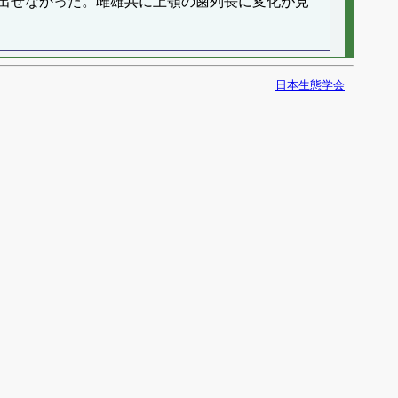
出せなかった。雌雄共に上顎の歯列長に変化が見
日本生態学会