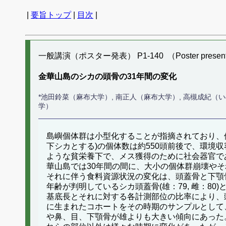
|
要旨トップ
|
目次
|
一般講演（ポスター発表） P1-140 （Poster present
金華山島のシカの頭骨の31年間の変化
*池田鈴菜（麻布大学）, 南正人（麻布大学）, 高槻成紀（
学）
島嶼個体群は小型化することが指摘されており、個体
下シカとする)の個体数は約550頭前後で、環
ような貧栄養下で、メス獲得のために社会器官で
華山島では30年間の間に、大小の個体群崩壊やそ
それに伴う食料資源状況の変化は、頭蓋骨と下顎骨の
年齢が判明しているシカ頭蓋骨(雄：79, 雌：80)と
基底長とそれに対する各計測部位の比率により、
に生まれたコホートをその時期のサンプルとして
や鼻、目、下顎骨が雄よりも大きい傾向にあった。