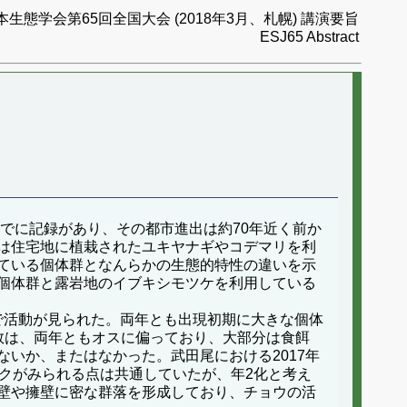
本生態学会第65回全国大会 (2018年3月、札幌) 講演要旨
ESJ65 Abstract
でに記録があり、その都市進出は約70年近く前か
は住宅地に植栽されたユキヤナギやコデマリを利
ている個体群となんらかの生態的特性の違いを示
個体群と露岩地のイブキシモツケを利用している
まで活動が見られた。両年とも出現初期に大きな個体
数は、両年ともオスに偏っており、大部分は食餌
いか、またはなかった。武田尾における2017年
クがみられる点は共通していたが、年2化と考え
壁や擁壁に密な群落を形成しており、チョウの活