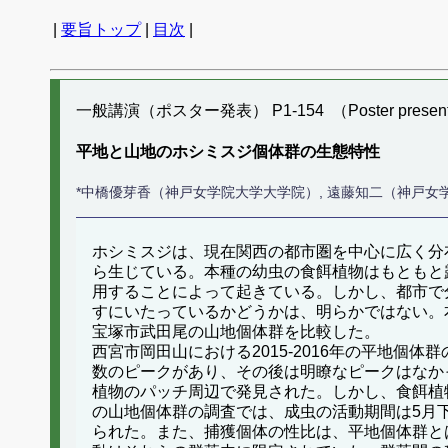
|
要旨トップ
|
目次
|
一般講演（ポスター発表） P1-154 （Poster present
平地と山地のホシミスジ個体群の生態特性
*中橋優芽香（神戸女学院大学大学院）, 遠藤知二（神戸女
ホシミスジは、現在関西の都市圏を中心に広く分布
ら生じている。本種の幼虫の食餌植物はもともと
用することによって起きている。しかし、都市で
すにいたっているかどうかは、明らかではない。
宝塚市武田尾の山地個体群を比較した。
西宮市岡田山における2015-2016年の平地
数のピークがあり、その後は明瞭なピークはなか
植物のパッチ周辺で発見された。しかし、食餌植
の山地個体群の調査では、成虫の活動期間は5月
られた。また、捕獲個体の性比は、平地個体群と