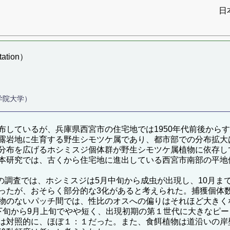
日
ation）
学院大学）
しているが、兵庫県西宮市の住宅地では1950年代前後からす
露岩地に生育する野生シモツケ属であり、都市部での分布拡大
分布を広げるホシミスジ個体群が野生シモツケ属植物に依存し
本研究では、古くから住宅地に進出している西宮市南部の平地
個体群の調査では、ホシミスジは5月中旬から成虫が出現し、10月
ったが、おそらく部分的な3化があると考えられた。捕獲個体
物のないパッチ間では、性比のオスへの偏りはそれほど大きくな
下旬から9月上旬でやや短く、出現初期の第１世代に大きなピー
は対照的に、ほぼ１：１だった。また、食餌植物は道沿いの岸