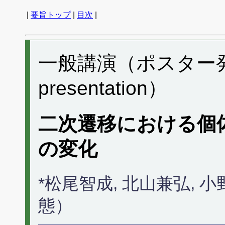
|
要旨トップ
|
目次
|
一般講演（ポスター発表）
presentation）
二次遷移における個
の変化
*松尾智成, 北山兼弘,
態）