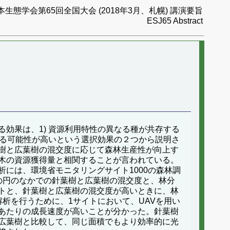
本生態学会第65回全国大会 (2018年3月、札幌) 講演要旨
ESJ65 Abstract
効果は、1) 資源利用特性の異なる種が共存する
れる可能性が高いという選択効果の２つから説明さ
樹と広葉樹の混交度に応じて森林生産性が向上す
木の資源獲得量と相関することが言われている。
には、環境省モニタリングサイト1000の森林調
の円のなかでの針葉樹と広葉樹の混交度と、林分
トと、針葉樹と広葉樹の混交度が高いときに、林
析を行うために、1サイトにおいて、UAVを用い
あたりの成長速度が高いことが分かった。針葉樹
広葉樹と比較して、同じ面積でもより効率的に光