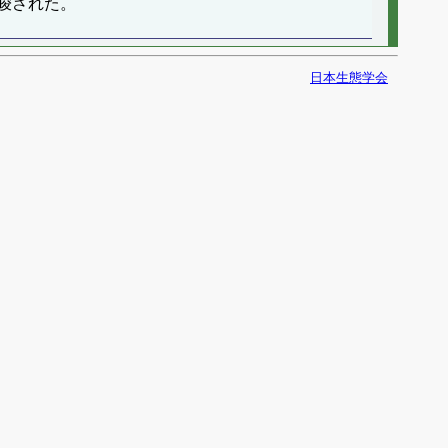
唆された。
日本生態学会