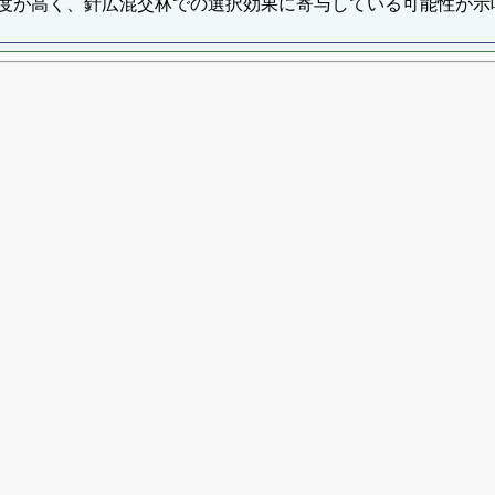
度が高く、針広混交林での選択効果に寄与している可能性が示