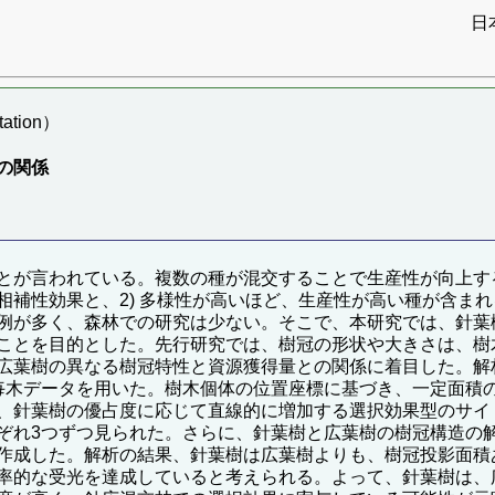
日
ation）
の関係
とが言われている。複数の種が混交することで生産性が向上する
相補性効果と、2) 多様性が高いほど、生産性が高い種が含ま
例が多く、森林での研究は少ない。そこで、本研究では、針葉
ことを目的とした。先行研究では、樹冠の形状や大きさは、樹
広葉樹の異なる樹冠特性と資源獲得量との関係に着目した。解析
毎木データを用いた。樹木個体の位置座標に基づき、一定面積
、針葉樹の優占度に応じて直線的に増加する選択効果型のサイ
ぞれ3つずつ見られた。さらに、針葉樹と広葉樹の樹冠構造の解
作成した。解析の結果、針葉樹は広葉樹よりも、樹冠投影面積
率的な受光を達成していると考えられる。よって、針葉樹は、