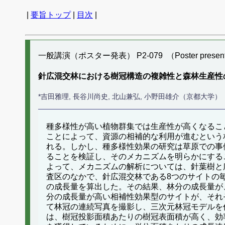
|
要旨トップ
|
目次
|
一般講演（ポスター発表） P2-079 （Poster present
針広混交林における樹冠構造の複雑性と森林生産性
*吉田雅理, 長谷川尚史, 北山兼弘, 小野田雄介（京都大学）
種多様性が高い植物群集では生産性が高くなるこ
ことによって、資源の相補的な利用が進むという
れる。しかし、種多様性効果の研究は草原での事
ることを検証し、そのメカニズムを明らかにする
よって、メカニズムの解析については、針葉樹と
査区のなかで、針広混交林である8つのサイトの
の成長量を算出した。その結果、林分の成長量が
分の成長量が高い相補性効果型のサイトが、それ
て林冠の連続写真を撮影し、三次元林冠モデルを
は、樹冠投影面積あたりの樹冠表面積が高く、効