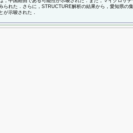
は，中国経由である可能性が示唆された．また，マイクロサテ
られた．さらに，STRUCTURE解析の結果から，愛知県の
とが示唆された．