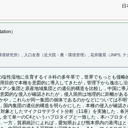
日
ation）
立環境研究所）, 入口友香（近大院・農・環境管理）, 花井隆晃（JNPS, 
北米東部原産の塩性湿地に生育するイネ科の多年草で，世界でもっとも侵略的な
用目的で本種を意図的に導入してきたが，管理下から逸出し沿岸部を
16) は，中国のヒガタアシ集団と原産地域集団との遺伝的構造を比較し
に非意図的な侵入が確認されたが，侵入箇所は地理的に距離があ
かや，これらが同一集団の個体であるのかなどについては不明
，国内集団の遺伝的構造を明らかにした．本種の侵入が確認さ
象としたマイクロサテライト分析（11座）を実施した．各河川20個
結果，全て単一のC4というハプロタイプと一致した．本ハプロ
．一方，貿易統計によれば，愛知県および熊本県内の港湾はと