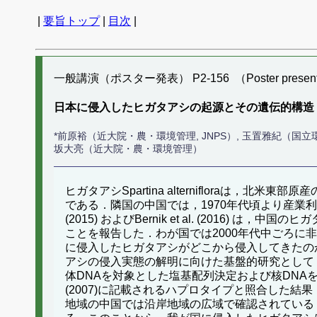
|
要旨トップ
|
目次
|
一般講演（ポスター発表） P2-156 （Poster present
日本に侵入したヒガタアシの起源とその遺伝的構造
*前原裕（近大院・農・環境管理, JNPS）, 玉置雅紀（国
坂大亮（近大院・農・環境管理）
ヒガタアシSpartina alternifloraは，
である．隣国の中国では，1970年代頃より産業利
(2015) およびBernik et al. (20
ことを報告した．わが国では2000年代中ごろ
に侵入したヒガタアシがどこから侵入してきたの
アシの侵入実態の解明に向けた基盤的研究として
体DNAを対象とした塩基配列決定および核DNAを対
(2007)に記載されるハプロタイプと照合した
地域の中国では沿岸地域の広域で確認されている