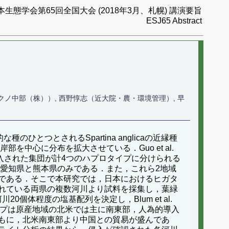
本生態学会第65回全国大会 (2018年3月、札幌) 講演要旨
ESJ65 Abstract
テクノ中部（株））, 西野惇志（近大院・農・環境管理）, 早
種のひとつとされるSpartina anglicaの近縁種
中心に分布を拡大させている．Guo et al.
，中国に導入された集団が計4つのハプロタイプに分けられる
る愛知県と熊本県のみである．また，これら2地域
である．そこで本研究では，日本におけるヒガタ
れている両県の複数河川より試料を採集し，葉緑
体程度の塩基配列を決定し，Blum et al.
タイプは原産地域の北米では主に南東部，人為的導入
もに，北米南東部より中国との貿易が盛んであ