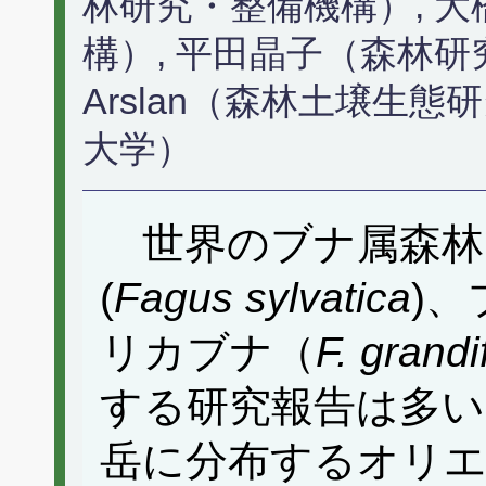
林研究・整備機構）, 
構）, 平田晶子（森林研究・
Arslan（森林土壌生態
大学）
世界のブナ属森林
(
Fagus sylvatica
)、
リカブナ（
F. grandi
する研究報告は多い
岳に分布するオリ