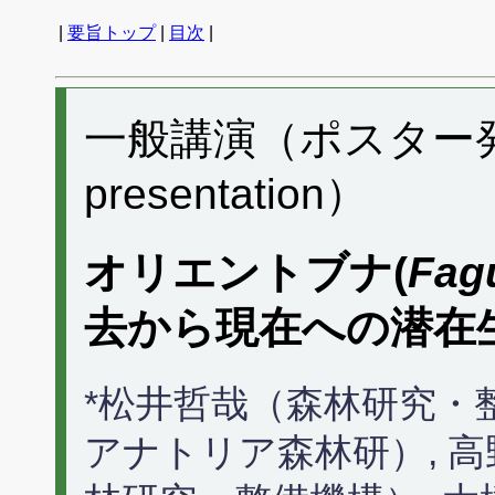
|
要旨トップ
|
目次
|
一般講演（ポスター発表）
presentation）
オリエントブナ(
Fagu
去から現在への潜在
*松井哲哉（森林研究・整備機
アナトリア森林研）, 高