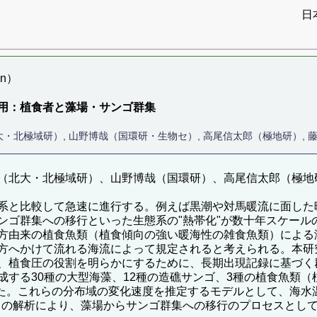
日
on）
用：植食者と藻場・サンゴ群集
Jorge（北大・北極域研）, 山野博哉（国環研・生物セ）, 高尾信太郎（極地
, Jorge（北大・北極域研）、山野博哉（国環研）、高尾信太郎
系と比較して急速に進行する。例えば黒潮や対馬暖流に面した
ンゴ群集への移行といった生態系の"熱帯化"が数十年スケール
方由来の植食魚類（植食傾向の強い暖海性の雑食魚類）による
方へかけて流れる海流によって規定されると考えられる。本研
、植食圧の役割を明らかにするために、長期出現記録に基づく
成する30種の大型海藻、12種の造礁サンゴ、3種の植食魚類
検出した。これらの分布域の変化速度を推定するモデルとして、海
y modelを適用した。この解析により、藻場からサンゴ群集への移行のプ