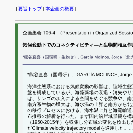
|
要旨トップ
|
本企画の概要
|
企画集会 T06-4 （Presentation in Organized Sessi
気候変動下でのコネクティビティ―と生物間相互作
*熊谷直喜（国環研・生物セ）, García Molinos, 
*熊谷直喜（国環研）、GARCÍA MOLINOS
海洋生態系における気候変動の影響は、陸域生態
盤を構成しているが、海藻藻場の衰退・消失やサ
は、サンゴの加入による空間をめぐる競争や、南
南方系生物の増大は、海水温の上昇と南方から北
の移行プロセスにおける、海水温上昇と海流輸送
布推移の解析を行った。まず国内沿岸域景観を構
（1950-2015年）を収集し分布域の変化を
だClimate velocity trajector