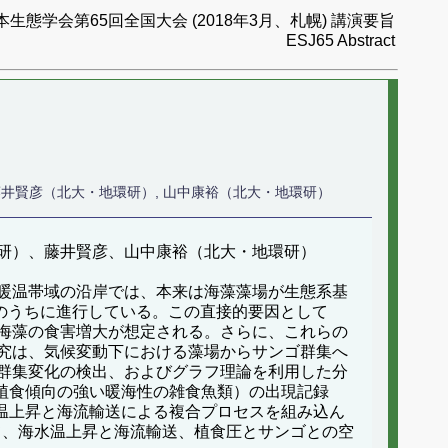
本生態学会第65回全国大会 (2018年3月、札幌) 講演要旨
ESJ65 Abstract
研）, 藤井賢彦（北大・地環研）, 山中康裕（北大・地環研）
（極地研）、藤井賢彦、山中康裕（北大・地環研）
暖温帯域の沿岸では、本来は海藻藻場が生態系基
のうちに進行している。この直接的要因として
海藻の食害増大が想定される。さらに、これらの
究は、気候変動下における藻場からサンゴ群集へ
群集変化の検出、およびグラフ理論を利用した分
（植食傾向の強い暖海性の雑食魚類）の出現記録
水温上昇と海流輸送による複合プロセスを組み込ん
ロセスとして、海水温上昇と海流輸送、植食圧とサンゴとの空