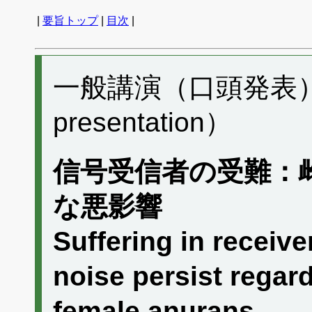
|
要旨トップ
|
目次
|
一般講演（口頭発表） C
presentation）
信号受信者の受難：
な悪影響
Suffering in receive
noise persist regar
female anurans