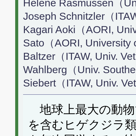
Helene Rasmussen（Univ
Joseph Schnitzler（ITAW
Kagari Aoki（AORI, Univ
Sato（AORI, University 
Baltzer（ITAW, Univ. Ve
Wahlberg（Univ. Southe
Siebert（ITAW, Univ. Ve
地球上最大の動物
を含むヒゲクジラ類