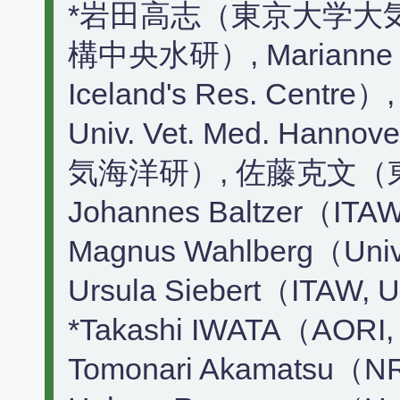
*岩田高志（東京大学大
構中央水研）, Marianne H
Iceland's Res. Centre）
Univ. Vet. Med. H
気海洋研）, 佐藤克文（
Johannes Baltzer（ITAW,
Magnus Wahlberg（Univ
Ursula Siebert（ITAW, U
*Takashi IWATA（AORI, U
Tomonari Akamatsu（NR