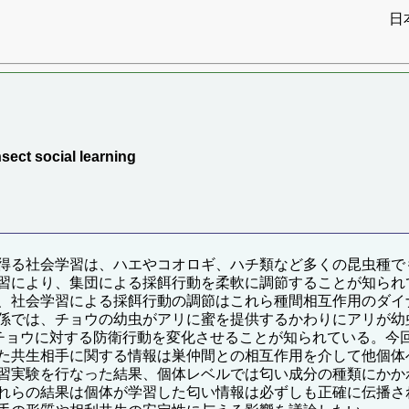
日
）
sect social learning
得る社会学習は、ハエやコオロギ、ハチ類など多くの昆虫種で
習により、集団による採餌行動を柔軟に調節することが知られ
、社会学習による採餌行動の調節はこれら種間相互作用のダイ
係では、チョウの幼虫がアリに蜜を提供するかわりにアリが幼
ミチョウに対する防衛行動を変化させることが知られている。今
た共生相手に関する情報は巣仲間との相互作用を介して他個体
習実験を行なった結果、個体レベルでは匂い成分の種類にかか
れらの結果は個体が学習した匂い情報は必ずしも正確に伝播さ