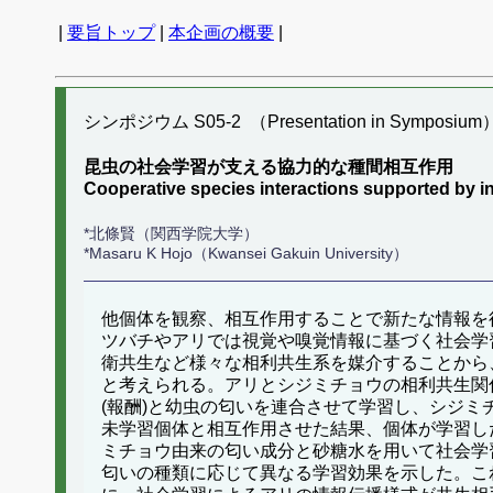
|
要旨トップ
|
本企画の概要
|
シンポジウム S05-2 （Presentation in Symposium
昆虫の社会学習が支える協力的な種間相互作用
Cooperative species interactions supported by in
*北條賢（関西学院大学）
*Masaru K Hojo（Kwansei Gakuin University）
他個体を観察、相互作用することで新たな情報を
ツバチやアリでは視覚や嗅覚情報に基づく社会学
衛共生など様々な相利共生系を媒介することから
と考えられる。アリとシジミチョウの相利共生関
(報酬)と幼虫の匂いを連合させて学習し、シジ
未学習個体と相互作用させた結果、個体が学習し
ミチョウ由来の匂い成分と砂糖水を用いて社会学
匂いの種類に応じて異なる学習効果を示した。こ