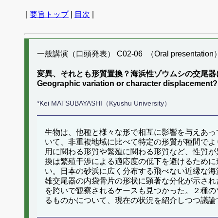
|
要旨トップ
|
目次
|
一般講演（口頭発表） C02-06 （Oral presentation
変異、それとも形質置換？海浜性ゾウムシの交尾器
Geographic variation or character displacement? S
*Kei MATSUBAYASHI（Kyushu University）
生物は、他種と様々な形で相互に影響を与えあっ
いて、非重複地域に比べて特定の形質が種間でよ
用に関わる形質や繁殖に関わる形質など、性質が
換は繁殖干渉による適応度の低下を避けるために
い。日本の砂浜に広く分布する飛べない近縁な海
雄交尾器の内袋骨片の形状に顕著な分化が示され
を跨いで観察されるケースも見つかった。２種の
るものかについて、現在の状況を紹介しつつ議論