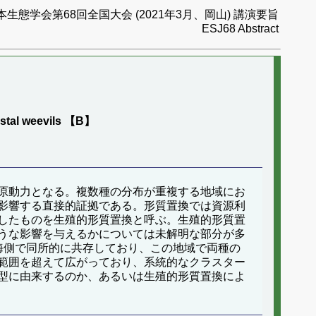
本生態学会第68回全国大会 (2021年3月、岡山) 講演要旨
ESJ68 Abstract
oastal weevils 【B】
原動力となる。複数種の分布が重複する地域にお
影響する直接的証拠である。形質置換では資源利
したものを生殖的形質置換と呼ぶ。生殖的形質置
うな影響を与えるかについては未解明な部分が多
海側で同所的に共存しており、この地域で両種の
範囲を超えて広がっており、系統的なクラスター
型に由来するのか、あるいは生殖的形質置換によ