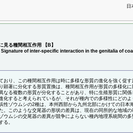
日
）
に見る種間相互作用 【B】
ignature of inter-specific interaction in the genitalia of c
ており、この種間相互作用は時に多様な形質の進化を強く促す
り顕著に分化する形質置換は、種間相互作用が形質の多様化に
異なる複数の形質が分化することがあり、特に生殖形質に関係
進化すると考えられているが、それが種内での多様性にどのよ
浜性ゾウムシの2種は、本州西部から九州北部にかけての日本
た。このような交尾器の形状の差異は、現在の同所的な地域の
ゾウムシの交尾器の差異が競争によらない種内地理系統間の多
する。