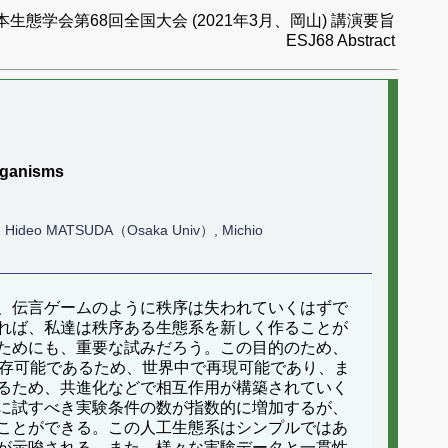
本生態学会第68回全国大会 (2021年3月、岡山) 講演要旨
ESJ68 Abstract
organisms
 Hideo MATSUDA（Osaka Univ）, Michio
、伝言ゲームのように秩序は失われていくはずで
れば、私達は秩序ある生態系を新しく作ることが
ためにも、重要な試みだろう。この目的のため、
保存可能であるため、世界中で再現可能であり、ま
るため、共進化などで相互作用が構築されていく
に試すべき実験条件の数が指数的に増加するが、
ことができる。この人工生態系はシンプルではあ
が示唆される。また、様々な実験データと一貫性