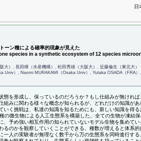
日
）
ストーン種による確率的現象が見えた
one species in a synthetic ecosystem of 12 species micro
阪大）, 長田穣（水産機構）, 松田秀雄（大阪大）, 近藤倫生（東北大）
ka Univ）, Naomi MURAKAMI（Osaka Univ）, Yutaka OSADA（FRA）,
状態を形成し、保っているのだろうか？もし仕組みが無ければ
仕組みに関わる様々な概念が知られるが、どれだけの知識があ
ていく挑戦は、私達の知識を知るためにも、新しい知識を得る
2種の微生物による人工生態系を構築した。全ての生物が凍結
に、予め強い相互作用の知られていないモデル生物を集めてい
わるのかを観察していくことができる。種数が増えると体系的
に一人の実験者が無理なく数千から万の生態系を同時進行する
現象が観察されており、生態系らしい複雑性を持っていること