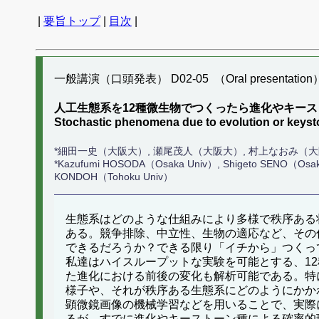
|
要旨トップ
|
目次
|
一般講演（口頭発表） D02-05 （Oral presentation
人工生態系を12種微生物でつくったら進化やキー
Stochastic phenomena due to evolution or keyst
*細田一史（大阪大）, 瀬尾茂人（大阪大）, 村上なおみ（大
*Kazufumi HOSODA（Osaka Univ）, Shigeto SENO（Osa
KONDOH（Tohoku Univ）
生態系はどのような仕組みにより多様で秩序ある
ある。競争排除、中立性、生物の適応など、その
できるだろうか？できる限り「イチから」つくっ
私達はハイスループットな実験を可能とする、1
た進化における前後の変化も解析可能である。特
様子や、それが秩序ある生態系にどのようにかか
顕微鏡画像の機械学習などを用いることで、実際
るが、すでに進化やキーストーン種による確率的