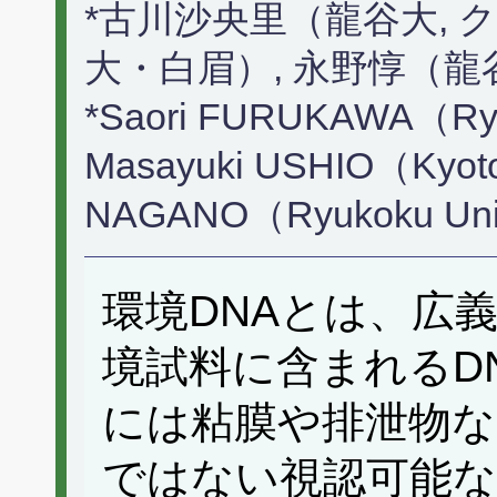
*古川沙央里（龍谷大, 
大・白眉）, 永野惇（龍
*Saori FURUKAWA（Ryuk
Masayuki USHIO（Kyoto 
NAGANO（Ryukoku Uni
環境DNAとは、広
境試料に含まれるD
には粘膜や排泄物な
ではない視認可能な