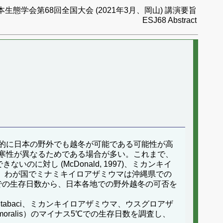
本生態学会第68回全国大会 (2021年3月、岡山) 講演要旨
ESJ68 Abstract
的に日本の野外でも越冬が可能である可能性が高
寒性が異なるためである場合が多い。これまで、
いのに対し (McDonald, 1997)、ミカンキイ
, 1987)。わが国でミナミキイロアザミウマは沖縄県での
での生存日数から、日本各地での野外越冬の可否を
abaci、ミカンキイロアザミウマ、ウスグロアザ
rips femoralis）のマイナス5℃での生存日数を調査し、