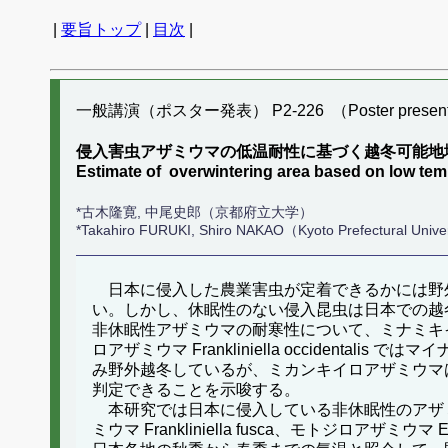
|
要旨トップ
|
目次
|
一般講演（ポスター発表） P2-226 （Poster present
侵入害虫アザミウマの低温耐性に基づく越冬可能地
Estimate of overwintering area based on low temp
*古木隆寛, 中尾史郎（京都府立大学）
*Takahiro FURUKI, Shiro NAKAO（Kyoto Prefectural Unive
日本に侵入した農業害虫が定着できるかには野
い。しかし、休眠性のない侵入昆虫は日本での越
非休眠性アザミウマの耐寒性について、ミナミキイロアザミ
ロアザミウマ Frankliniella occident
み野外越冬しているが、ミカンキイロアザミウマ
判定できることを示唆する。
本研究では日本に侵入している非休眠性のアザミウマ
ミウマ Frankliniella fusca、モトジロアザミウマ 