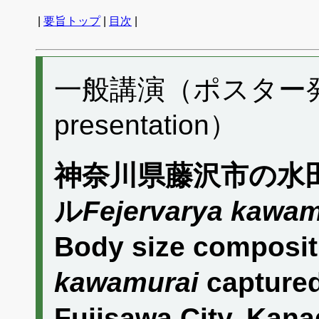
|
要旨トップ
|
目次
|
一般講演（ポスター発表）
presentation）
神奈川県藤沢市の水
ル
Fejervarya kawam
Body size composit
kawamurai
captured
Fujisawa City, Kan