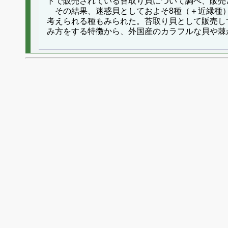
トで販売されている苔取り貝について調べ、販売
その結果、迷惑貝としておよそ8種（＋近縁種）
考えられる種もみられた。苔取り貝として販売し
み方をする特徴から、外国産のカラフルな貝や棘