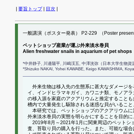
|
要旨トップ
|
目次
|
一般講演（ポスター発表） P2-229 （Poster present
ペットショップ産業が運ぶ外来淡水巻貝
Alien freshwater snails in aquarium of pet shops
*中井静子, 川邊陽平, 川嶋渓五, 中澤洸弥（日本大学生物資
*Shizuko NAKAI, Yohei KAWABE, Keigo KAWASHIMA, Ko
外来生物は移入先の生態系に甚大なダメージを
イ、インドヒラマキガイ、カワニナ類、モノアラ
の移入源を家庭のアクアリウムと推定することも
槽内で大量発生し駆除される迷惑な貝がいること
本研究では、ペットショップのアクアリウムに
外来淡水巻貝の実態を明らかにすることを目的に
2019年8月～2021年1月に関東周辺のペッ
査、苔取り貝の購入を行った。また、可能な場合