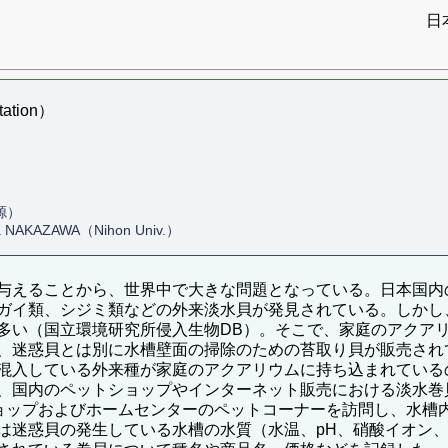
日
ation）
源）
ya NAKAZAWA（Nihon Univ.）
与えることから、世界中で大きな問題となっている。日本国内
ガイ類、シジミ類などの外来淡水貝が発見されている。しかし
多い（国立環境研究所侵入生物DB）。そこで、家庭のアクア
、迷惑貝とは別に水槽壁面の掃除のための苔取り貝が販売され
混入している外来種が家庭のアクアリウムに持ち込まれている
、国内のペットショップやインターネット販売における淡水巻
トショップおよびホームセンターのペットコーナーを訪問し、水
は迷惑貝の発生している水槽の水質（水温、pH、硝酸イオン