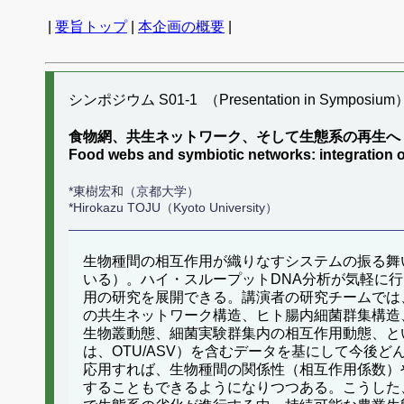
|
要旨トップ
|
本企画の概要
|
シンポジウム S01-1 （Presentation in Symposium
食物網、共生ネットワーク、そして生態系の再生へ
Food webs and symbiotic networks: integration 
*東樹宏和（京都大学）
*Hirokazu TOJU（Kyoto University）
生物種間の相互作用が織りなすシステムの振る舞
いる）。ハイ・スループットDNA分析が気軽に
用の研究を展開できる。講演者の研究チームでは
の共生ネットワーク構造、ヒト腸内細菌群集構造
生物叢動態、細菌実験群集内の相互作用動態、と
は、OTU/ASV）を含むデータを基にして今後どんな研究が展
応用すれば、生物種間の関係性（相互作用係数）
することもできるようになりつつある。こうした