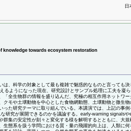
日
）
of knowledge towards ecosystem restoration
いは、科学の対象として最も複雑で魅惑的なものと言っても決
行えるようになった現在、研究設計とサンプル処理に工夫を凝
、「全生物群の情報を盛り込んだ、究極の相互作用ネットワー
、クモや土壌動物を中心とした食物網動態、土壌動物と微生物
いった研究テーマに取り組んでいる。本講演では、上記の事例
開できるのかを議論する。early-warning signalsやempir
や群集の安定性が刻々と変化する様を解明するとともに、大規
、生態系を扱う学問における質・量の飛躍的向上は、人類に何