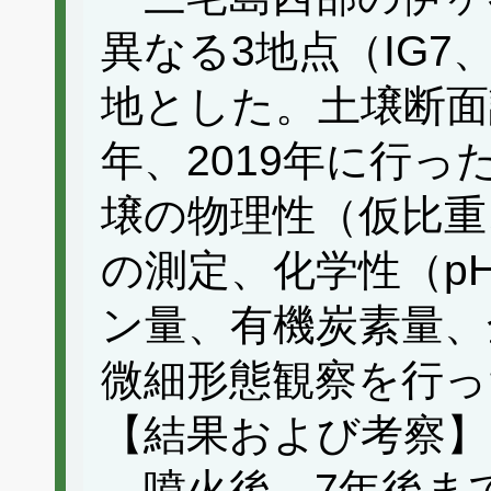
異なる3地点（IG7、
地とした。土壌断面調
年、2019年に行
壌の物理性（仮比重
の測定、化学性（p
ン量、有機炭素量、
微細形態観察を行っ
【結果および考察】
噴火後、7年後ま