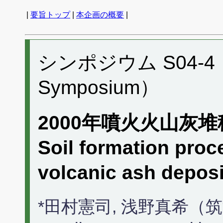
|
要旨トップ
|
本企画の概要
|
シンポジウム S04-4 （P
Symposium）
2000年噴火火山灰
Soil formation proc
volcanic ash deposi
*田村憲司, 浅野真希（