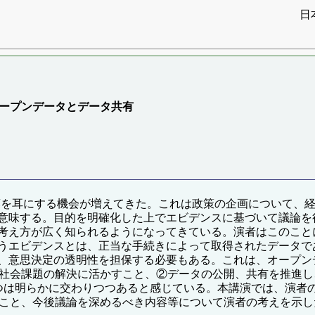
日
）
オープンデータとデータ共有
g(EBPM)という言葉を耳にする機会が増えてきた。これは政策の企画
意味する。目的を明確化した上でエビデンスに基づいて議論を
考え方が広く知られるようになってきている。演者はこのこと
うエビデンスとは、正当な手続きによって取得されたデータで
、意思決定の透明性を担保する必要もある。これは、オープン
を社会課題の解決に活かすこと、②データの公開、共有を推進し
つは明らかに交わりつつあると感じている。本講演では、演者
ること、今後議論を深めるべき内容等について演者の考えを示し