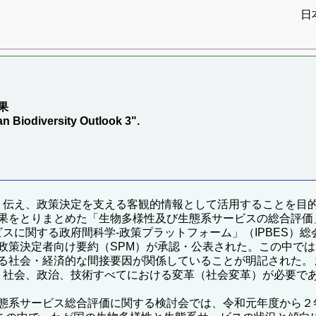
日
果
an Biodiversity Outlook 3".
すく伝え、政策決定を支える客観的情報として活用することを目
果をとりまとめた「生物多様性及び生態系サービスの総合評価」
ビスに関する政府間科学-政策プラットフォーム」（IPBES）
政策決定者向け要約（SPM）が承認・公表された。この中で
社会・経済的な間接要因が関係していることが明記された。また
済、社会、政治、技術すべてにおける変革（社会変革）が必要で
態系サービス総合評価に関する検討会では、令和元年度から２