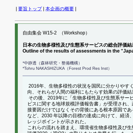
|
要旨トップ
|
本企画の概要
|
自由集会 W15-2 （Workshop）
日本の生物多様性及び生態系サービスの総合評価結
Outline of the results of assessments in the “Jap
*中静透（森林研究・整備機構）
*Tohru NAKASHIZUKA（Forest Prod Res Inst）
2016年、生物多様性の状況を国民に分かりや
向、それらが人間の福利にもたらす効果の評価結
その後、2019年に「生物多様性及び生態系サー
ビスに関する地球規模評価報告書」が受理され、
接要因だけではなくその背後にある根本原因である
など、2030 年以降の目標の達成に向けて、経
レッジポイントが示された。
これらの流れを踏まえ、環境省生物多様性及び生