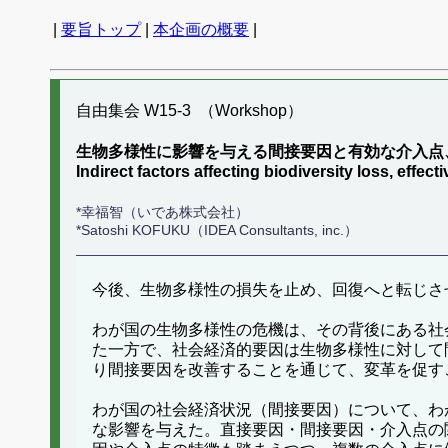
|
要旨トップ
|
本企画の概要
|
自由集会 W15-3 （Workshop）
生物多様性に影響を与える間接要因と有効な介入点
Indirect factors affecting biodiversity loss, effec
*幸福智（いであ株式会社）
*Satoshi KOFUKU（IDEA Consultants, inc.）
今後、生物多様性の損失を止め、回復へと転じさ
わが国の生物多様性の危機は、その背後にある社
た一方で、社会経済的要因は生物多様性に対して
り間接要因を改善することを通じて、変革を促す
わが国の社会経済状況（間接要因）について、わ
な影響を与えた。直接要因・間接要因・介入点の