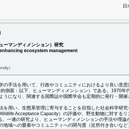
日
d
ューマンディメンション）研究
or enhancing ecosystem management
ersity）
法を用いて、行政やコミュニティにおけるより良い意思決定を目指す
理における社会的側面：以下、ヒューマンディメンション）である。19
ようになり、関連する国際誌や国際学会も定期的に発行・開催
法を用い、生態系管理に寄与することを目指した社会科学研究
e Acceptance Capacity）の評価や、野生動物に対するリス
の調査である。一連の研究より、ヒューマンディメンションの手法や
の地域への愛着やコミュニティへの関与度（近所付き合いなど