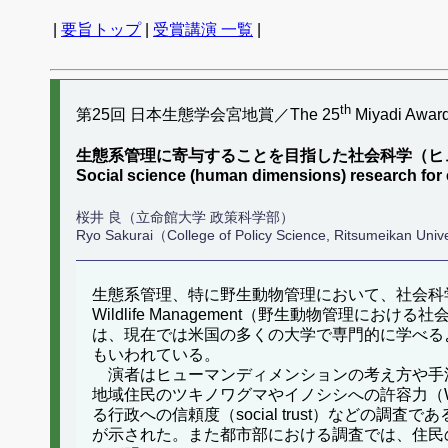
|
要旨トップ
|
受賞講演 一覧
|
th
第25回 日本生態学会宮地賞／The 25
Miyadi Awar
生態系管理に寄与することを目指した社会科学（ヒ
Social science (human dimensions) research f
桜井 良（立命館大学 政策科学部）
Ryo Sakurai（College of Policy Science, Ritsumeikan Univ
生態系管理、特に野生動物管理において、社会科学の手
Wildlife Management（野生動物管
は、現在では米国の多くの大学で専門的に学べる
もいわれている。
演者はヒューマンディメンションの考え方や手
地域住民のツキノワグマやイノシシへの許容力（Wildlif
る行政への信頼度（social trust）など
が示された。また都市部における調査では、住民