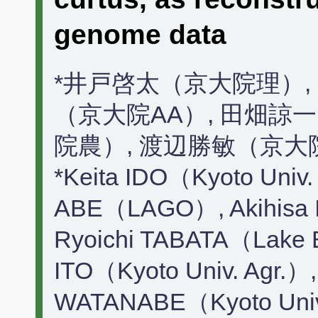
genome data
*井戸啓太（京大院理）,
（京大院AA）, 田畑諒
院農）, 渡辺勝敏（京大
*Keita IDO（Kyoto Univ.
ABE（LAGO）, Akihisa 
Ryoichi TABATA（Lake 
ITO（Kyoto Univ. Agr.）,
WATANABE（Kyoto Univ