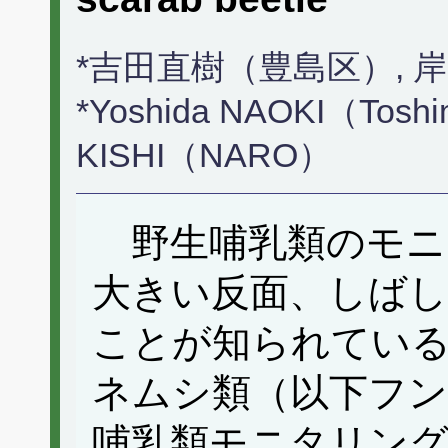
*吉田直樹（豊島区）, 
*Yoshida NAOKI（Toshi
KISHI（NARO）
野生哺乳類のモニ
大きい反面、しば
ことが知られてい
ネムシ類（以下フ
哺乳類モニタリング