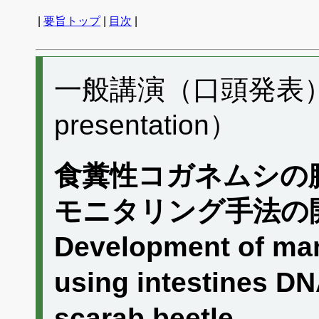
|
要旨トップ
|
目次
|
一般講演（口頭発表） C
presentation）
食糞性コガネムシの
モニタリング手法の
Development of ma
using intestines D
scarab beetle