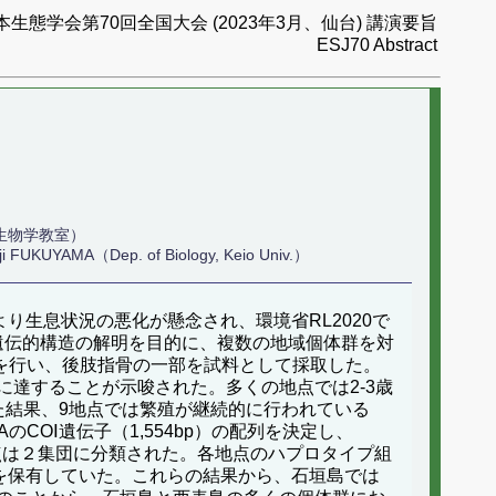
本生態学会第70回全国大会 (2023年3月、仙台) 講演要旨
ESJ70 Abstract
生物学教室）
ji FUKUYAMA（Dep. of Biology, Keio Univ.）
り生息状況の悪化が懸念され、環境省RL2020で
遺伝的構造の解明を目的に、複数の地域個体群を対
ングを行い、後肢指骨の一部を試料として採取した。
に達することが示唆された。多くの地点では2-3歳
た結果、9地点では繁殖が継続的に行われている
OⅠ遺伝子（1,554bp）の配列を決定し、
点は２集団に分類された。各地点のハプロタイプ組
を保有していた。これらの結果から、石垣島では