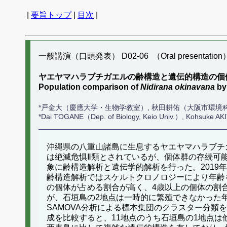
|
要旨トップ
|
目次
|
一般講演（口頭発表） D02-06 （Oral presentation
ヤエヤマハラブチガエルの齢構造と遺伝的構造の個
Population comparison of
Nidirana okinavana
by
*戸金大（慶應大学・生物学教室）, 秋田耕佑（大阪市環境
*Dai TOGANE（Dep. of Biology, Keio Univ.）, Kohsuke AK
沖縄県の八重山諸島に生息するヤエヤマハラブチ
は絶滅危惧Ⅱ類とされているが、個体群の存続可
象に齢構造解析と遺伝学的解析を行った。2019
齢構造解析ではスケルトクロノロジーにより年齢を
の個体が占める割合が高く、4歳以上の個体の割
が、石垣島の2地点は一時的に繁殖できなかった年が
SAMOVA分析による標本集団のクラスター分類
成を比較すると、11地点のうち石垣島の1地点