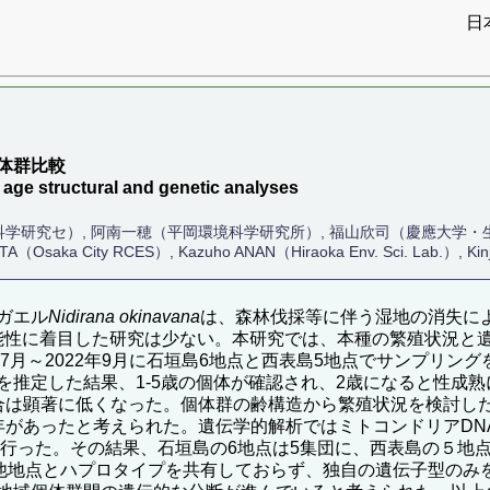
日
）
体群比較
 age structural and genetic analyses
科学研究セ）, 阿南一穂（平岡環境科学研究所）, 福山欣司（慶應大学・
ITA（Osaka City RCES）, Kazuho ANAN（Hiraoka Env. Sci. Lab.）, Kin
ガエル
Nidirana okinavana
は、森林伐採等に伴う湿地の消失によ
能性に着目した研究は少ない。本研究では、本種の繁殖状況と
年7月～2022年9月に石垣島6地点と西表島5地点でサンプリ
推定した結果、1-5歳の個体が確認され、2歳になると性成熟
合は顕著に低くなった。個体群の齢構造から繁殖状況を検討し
あったと考えられた。遺伝学的解析ではミトコンドリアDNAのC
を行った。その結果、石垣島の6地点は5集団に、西表島の５地
は他地点とハプロタイプを共有しておらず、独自の遺伝子型のみ