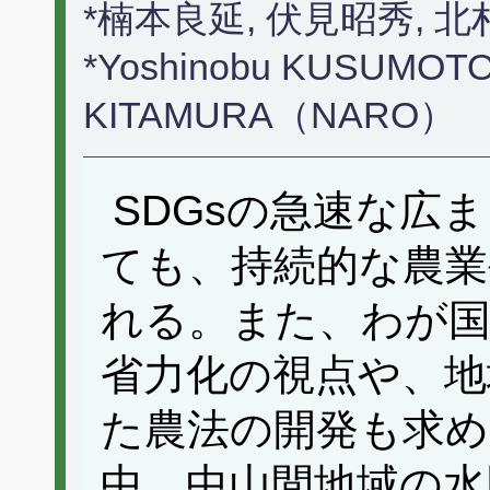
*楠本良延, 伏見昭秀,
*Yoshinobu KUSUMOTO, 
KITAMURA（NARO）
SDGsの急速な広
ても、持続的な農業
れる。また、わが国
省力化の視点や、地
た農法の開発も求
中、中山間地域の水