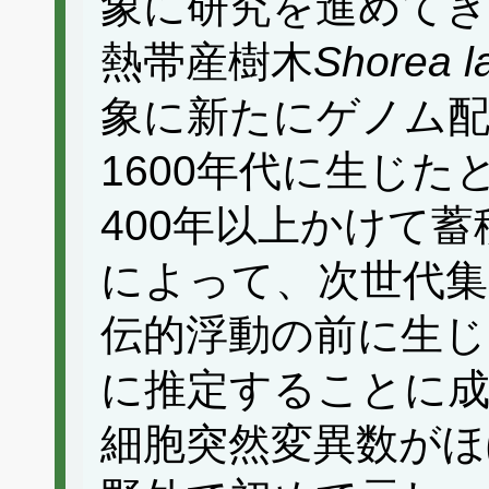
象に研究を進めてき
熱帯産樹木
Shorea l
象に新たにゲノム配
1600年代に生じ
400年以上かけて
によって、次世代集
伝的浮動の前に生じ
に推定することに
細胞突然変異数がほ