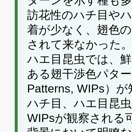
ターンを示す種も多
訪花性のハチ目やハ
着が少なく、翅色の
されて来なかった
ハエ目昆虫では、鮮
ある翅干渉色パターン（Wi
Patterns, WI
ハチ目、ハエ目昆虫
WIPsが観察され