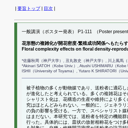
|
要旨トップ
|
目次
|
一般講演（ポスター発表） P1-111 （Poster present
花形態の複雑化が開花密度-繁殖成功関係へもたらす
Floral complexity effects on floral density-repr
*佐藤秋周（神戸大学）, 丑丸敦史（神戸大学）, 川上風馬
*Akinari SATOH（Kobe Univ.）, Atushi USHIMARU（Kobe 
ISHII（University of Toyama）, Yutaro K SHIRATORI（Univ
被子植物の多くが動物媒であり、送粉者に適応し
が進化したと考えられている。多くの複雑花はそ
シャリスト化は、花構造の生産や維持により多く
究はほとんどみられない。一般的に、ジェネラリ
の負の影響を受ける。一方で、スペシャリスト媒
はまだない。本研究では、送粉者を特定の機能群
行った。具体的には、皿状の放射相称花をつけ多様
を対象に、自種・他種開花密度が送粉者の訪花頻