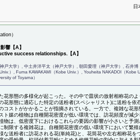
日
ation）
影響【A】
oductive success relationships.【A】
（神戸大学）, 中土井洋平太（神戸大学）, 朝田愛理（神戸大学）, 石井
Univ.）, Fuma KAWAKAMI（Kobe Univ.）, Youheita NAKADOI（Kobe Univ
ersity of Toyama）
た花形態の多様化が起こった。その中で皿状の放射相称花のよ
の花形態に適応した特定の送粉者(スペシャリスト)に送粉を依
のコストがかかることが指摘されている。一方で、複雑な花形
スト媒の植物は自種開花密度が低い環境では、訪花頻度が減少
植物は、低密度下におけるこれらの要因の影響が小さいと予測
に制限する複雑花は、自種開花密度の低い環境下において繁殖
な送粉者に訪花される花(単純花)と、花筒花や左右相称花をつ
度や受粉量、柱頭付着花粉に占める他種花粉の割合に与える影