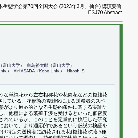
本生態学会第70回全国大会 (2023年3月、仙台) 講演要旨
ESJ70 Abstract
博（富山大学）, 白鳥裕太郎（富山大学）
.）, Airi ASADA（Kobe Univ.）, Hiroshi S
うな単純花から左右相称花や花筒花などの複雑花
存している。花形態の複雑化による送粉者のスペ
態がより適応的となる生態的条件に関する実証研
し、他種による繁殖干渉を受けるといった低密度
されているが、このことを定量的に検証した研究
において、より適応的であるという仮説の検証を
け特定の送粉者に訪花される花(複雑花)の各5種
響について調査し、花形態間で比較を行った。研