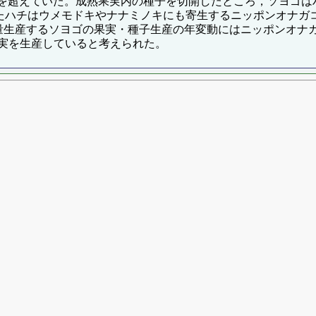
も50%を超えていた。成熟果実内の種子を切開したところ，ソヨ
ていたハチはウメモドキやナナミノキにも寄生するニッポンオナ
量生産するソヨゴの果実・種子生産の年変動にはニッポンオナ
実を生産していると考えられた。