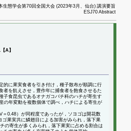
本生態学会第70回全国大会 (2023年3月、仙台) 講演要旨
ESJ70 Abstract
.【A】
定的に果実食者を引き付け，種子散布が順調に行
食者を飢えさせ，豊作年に捕食者を飽食させるた
種子食昆虫であるオナガコバチ科のハチが寄生す
子生産の年変動を複数個体で調べ，ハチによる寄生が
＝0.48）が同程度であったが，ソヨゴは開花数
，ソヨゴ果実共に鱗翅目による加害がみられ，落下果
てハチの寄生が多くみられ，落下果実に占める割合は