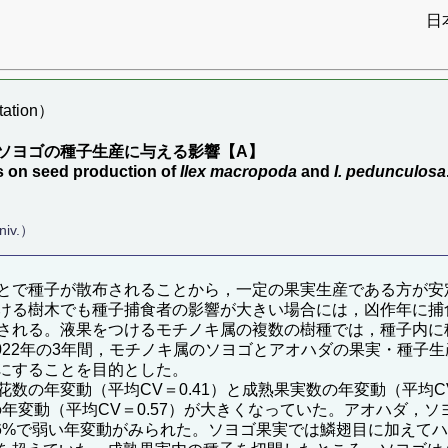
日
ation）
ソヨゴの種子生産に与える影響【A】
s on seed production of
Ilex macropoda
and
I. pedunculosa
niv.）
とで種子が散布されることから，一定の果実生産である方が安
ける樹木でも種子捕食者の影響が大きい場合には，凶作年に捕
される。液果をつけるモチノキ属の複数の樹種では，種子内に
2022年の3年間，モチノキ属のソヨゴとアオハダの果実・種
にすることを目的とした。
の年変動（平均CV＝0.41）と成熟果実数の年変動（平均CV
数の年変動（平均CV＝0.57）が大きくなっていた。アオハダ
1~6%で弱い年変動がみられた。ソヨゴ果実では鱗翅目に加え