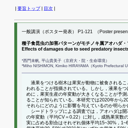
|
要旨トップ
|
目次
|
一般講演（ポスター発表） P1-121 （Poster present
種子食昆虫の加害パターンがモチノキ属アオハダ・
Effects of damages due to seed predatory insect
*西門未帆, 平山貴美子（京府大・院・生命環境）
*Miho NISHIMON, Kimiko HIRAYAMA（Kyoto Prefectural U
液果をつける樹木は果実が動物に被食されるこ
われることが指摘されている。しかし，液果をつ
めに，果実生産の年変動が大きくなることが予測
ることが知られている。本研究では2020年から
それらにどのように影響を与えているのか明らか
シードトラップによる調査では，アオハダは開花数
の年変動（平均CV＝0.22）に対し，成熟果実
実に占める割合はそれぞれ個体平均15~30%，