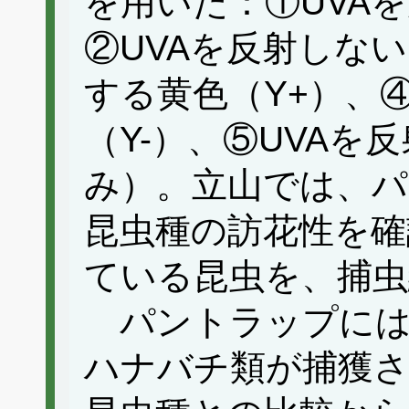
を用いた：①UVA
②UVAを反射しない
する黄色（Y+）、
（Y-）、⑤UVAを
み）。立山では、
昆虫種の訪花性を確
ている昆虫を、捕虫
パントラップには
ハナバチ類が捕獲