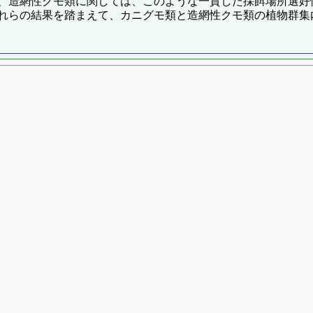
、造網性クモ類に関しては、このような一貫した採餌場所選好
れらの結果を踏まえて、カニグモ類と造網性クモ類の植物群集