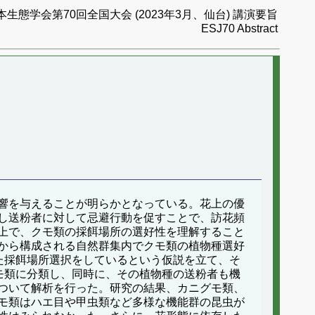
本生態学会第70回全国大会 (2023年3月、仙台) 講演要旨
ESJ70 Abstract
響を与えることが明らかとなっている。花上の優
し送粉者に対して忌避行動を促すことで、訪花頻
上で、クモ類の採餌場所の選好性を理解すること
から構成される自然群集内でクモ類の植物種選好
た採餌場所選択をしているという仮説を立て、そ
モ類に分類し、同時に、その植物種の送粉者も機
ついて解析を行った。研究の結果、カニグモ類、
モ類はハエ目や甲虫類など多様な機能群の昆虫が