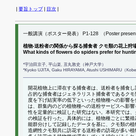
|
要旨トップ
|
目次
|
一般講演（ポスター発表） P1-128 （Poster present
植物-送粉者の関係から探る捕食者 クモ類の花上狩
What kinds of flowers do spiders prefer for hun
*宇治田京子, 平山楽, 丑丸敦史（神戸大学）
*Kyoko UJITA, Gaku HIRAYAMA, Atushi USHIMARU（Kobe 
開花植物上に滞在する捕食者は、送粉者を捕食し
占的な捕食者はジェネラリスト捕食者であるクモ
度を下げ結実率の低下といった植物種への影響を
は、群集内のどの植物種への送粉サービスへ影響
性を定量的に検証した研究はない。本研究では、
の検証を行った。具体的には、植物種ごとに繁殖
能群分けして記録したデータを基に、クモ類の植
造網性クモ類共に訪花する送粉者の訪花が多い植