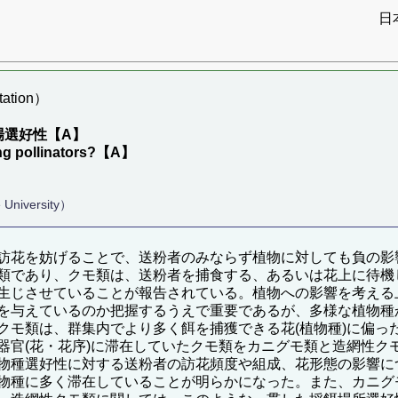
日
ation）
場選好性【A】
ting pollinators?【A】
University）
訪花を妨げることで、送粉者のみならず植物に対しても負の影
類であり、クモ類は、送粉者を捕食する、あるいは花上に待機
生じさせていることが報告されている。植物への影響を考える
を与えているのか把握するうえで重要であるが、多様な植物種
クモ類は、群集内でより多く餌を捕獲できる花(植物種)に偏っ
器官(花・花序)に滞在していたクモ類をカニグモ類と造網性ク
物種選好性に対する送粉者の訪花頻度や組成、花形態の影響に
物種に多く滞在していることが明らかになった。また、カニグ