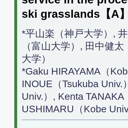
ski grasslands【
*平山楽（神戸大学）, 
（富山大学）, 田中健太
大学）
*Gaku HIRAYAMA（Kobe 
INOUE（Tsukuba Univ.）
Univ.）, Kenta TANAKA（
USHIMARU（Kobe Uni