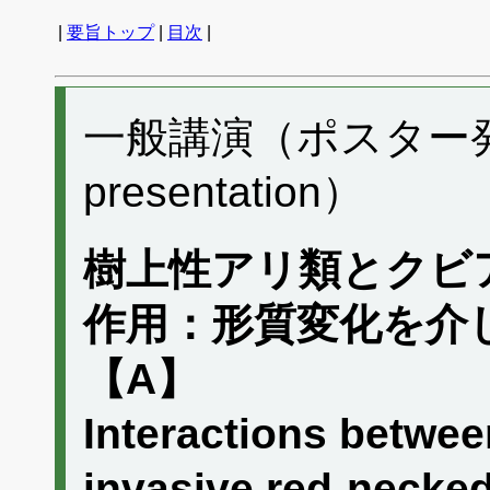
|
要旨トップ
|
目次
|
一般講演（ポスター発表）
presentation）
樹上性アリ類とクビ
作用：形質変化を介
【A】
Interactions betwee
invasive red‑necked