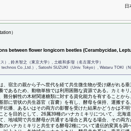
日
ation）
】
ations between flower longicorn beetles (Cerambycidae, 
ノス）, 鈴木智之（東京大学）, 土岐和多瑠（名古屋大学）
echnos Co.,Ltd.）, Satoshi SUZUKI（Univ. Tokyo）, Wataru TOKI（N
は、宿主の親から子へ世代を経て共生微生物が受け継がれる垂
養であるため、動物単独では利用困難な資源である。カミキリ
、難分解性の木材関連糖類に対する資化能力を有することから
基部に管状の共生器官（盲嚢）を有し、酵母を保持、運搬する
平伝播、あるいはその両方の影響を受けた結果かどうかは不明
ことを目的として、26属39種のハナカミキリについて、北海
て、地域間で共生酵母が共通する場合と異なる場合、その両方
数のハナカミキリと共生する酵母2種について遺伝的変異を調