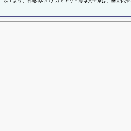
。以上より、各地域のハナカミキリ－酵母共生系は、垂直伝播