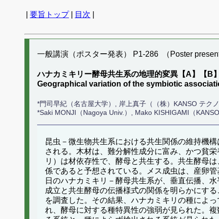
|
要旨トップ
|
目次
|
一般講演（ポスター発表） P1-286 （Poster present
ハナカミキリー酵母共生系の地理的変異【A】【B
Geographical variation of the symbiotic associ
*門司早紀（名古屋大学）, 岸上真子（（株）KANSO テク
*Saki MONJI（Nagoya Univ.）, Mako KISHIGAMI（KANSO t
昆虫－微生物共生系における共生関係の維持機構
される。木材は、難分解性成分に富み、かつ貧栄
リ）は材依存性で、酵母と共生する。共生酵母は
係であると予想されている。メス成虫は、産卵管
日のハナカミキリ－酵母共生系が、垂直伝播、水
成立と共生酵母の伝播様式の関係を明らかにする
を調査した。その結果、ハナカミキリの種によっ
れ、酵母に対する種特異性の強弱が見られた。複