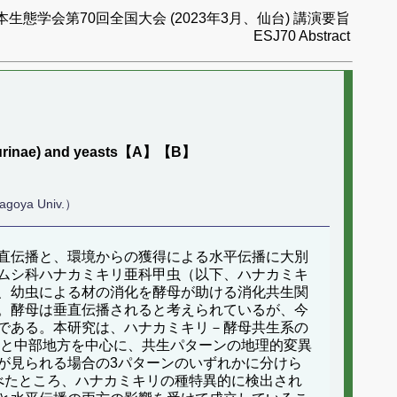
本生態学会第70回全国大会 (2023年3月、仙台) 講演要旨
ESJ70 Abstract
Lepturinae) and yeasts【A】【B】
agoya Univ.）
直伝播と、環境からの獲得による水平伝播に大別
ムシ科ハナカミキリ亜科甲虫（以下、ハナカミキ
、幼虫による材の消化を酵母が助ける消化共生関
。酵母は垂直伝播されると考えられているが、今
である。本研究は、ハナカミキリ－酵母共生系の
道と中部地方を中心に、共生パターンの地理的変異
が見られる場合の3パターンのいずれかに分けら
べたところ、ハナカミキリの種特異的に検出され