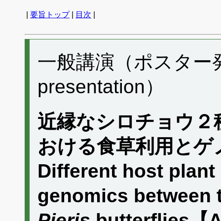
|
要旨トップ
|
目次
|
一般講演（ポスター発表）
presentation）
近縁なシロチョウ２
おける食草利用とゲ
Different host plan
genomics between t
Pieris
butterflies【