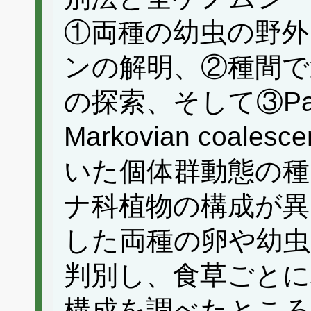
①両種の幼虫の野外
ンの解明、②種間で
の探索、そして③Pairwis
Markovian coal
いた個体群動態の種
ナ科植物の構成が異
した両種の卵や幼虫を
判別し、食草ごと
構成を調べたとこ