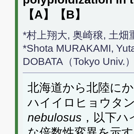
【A】【B】
*村上翔大, 奥崎穣, 土
*Shota MURAKAMI, Yut
DOBATA（Tokyo Univ.
北海道から北陸にか
ハイイロヒョウタ
nebulosus
，以下ハ
な倍数性変異を示す